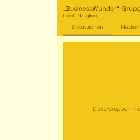
„BusinessWunder“-Grup
Privat
·
1 Mitglied
Diskussionen
Medien
Diese Gruppeninhalt