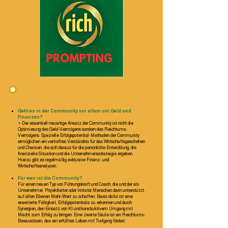
Geht es in der Community vor allem um Geld und
Finanzen?
> Der essentiell neuartige Ansatz der Community ist nicht die
Optimierung des Geld-Vermögens sondern des Reichtums-
Vermögens. Spezielle Erfolgspotential-Methoden der Community
ermöglichen ein vertieftes Verständnis für das Wirtschaftsgeschehen
und Chancen, die sich daraus für die persönliche Entwicklung, die
finanzielle Situation und die Unternehmensstrateigie ergeben.
Hierzu gibt es regelmäßig exklusive Finanz- und
Wirtschaftsanalysen.
Für wen ist die Community?
Für einen neuen Typ von Führungskraft und Coach, die und der als
Unternehmer, Projektleiter oder Initiator Menschen darin unterstützt,
auf allen Ebenen Mehr-Wert zu schaffen. Basis dafür ist eine
erweiterte Fähigkeit, Erfolgspotentiale zu erkennen und durch
Synergien, den Einsatz von KI und konstruktivem Umgang mit
Macht zum Erfolg zu bringen. Eine zweite Säule ist ein Reichtums-
Bewusstsein, das ein erfülltes Leben mit Tiefgang fördert.