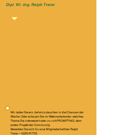
Dipl. Wi.-Ing. Ralph Treier
Wir laden Sie ein, tief einzutauchen in die Chancen der
Woche. Oder schauen Sie im Webinarkalender, welches
Thema Sie interessiert oder zu richPROMPTING, dem
ersten Projekt der Community.
Bewerben Sie sich für eine Mitgliedschaft bei Ralph
Treier > 02203-917725.