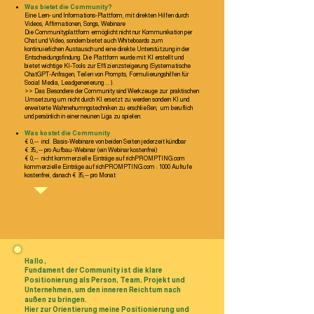
Was bietet die Community?
Eine Lern- und Informations-Plattform, mit direkten Hilfen durch
Videos, Affirmationen, Songs, Webinare
Die Communityplattform ermöglicht nicht nur Kommunikation per
Chat und Video, sondern bietet auch Whiteboards zum
kontinuierlichen Austausch und eine direkte Unterstützung in der
Entscheidungsfindung. Die Plattform wurde mit KI erstellt und
bietet wichtige KI-Tools zur Effizienzsteigerung (Systematische
ChatGPT-Anfragen, Teilen von Prompts, Formulierungshilfen für
Social Media, Leadgenerierung ... ).
>> Das Besondere der Community sind Werkzeuge zur praktischen
Umsetzung um nicht durch KI ersetzt zu werden sondern KI und
erweiterte Wahrnehumngstechniken zu erschließen, um beruflich
und persönlich in einer neunen Liga zu spielen.
Was kostet die Community
€ 0,-- incl. Basis-Webinare von beiden Seiten jederzeit kündbar
€ 35,,-- pro Aufbau-Webinar (ein Webinar kostenfrei)
€ 0,-- nicht kommerzielle Einträge auf richPROMPTING.com
kommerzielle Einträge auf richPROMPTING.com : 1000 Aufrufe
kostenfrei, danach € 35,-- pro Monat
Hallo,
Fundament der Community ist die klare
Positionierung als Person, Team, Projekt und
Unternehmen, um den inneren Reichtum nach
außen zu bringen.
Hier zur Orientierung meine Positionierung und