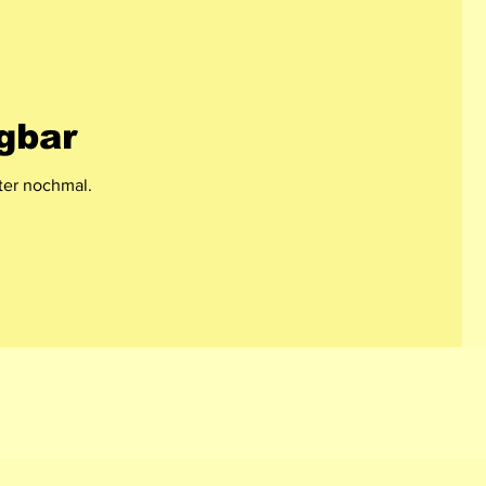
gbar
ter nochmal.