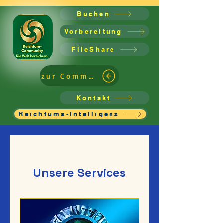
Buchen
Vorbereitung
FileShare
zur Community
Kontakt
Reichtums-Intelligenz
Unsere Services