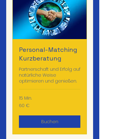
Personal-Matching
Kurzberatung
Partnerschaft und Erfolg auf
natürliche Weise
optimieren und genießen.
15 Min.
60
60 €
Euro
Buchen