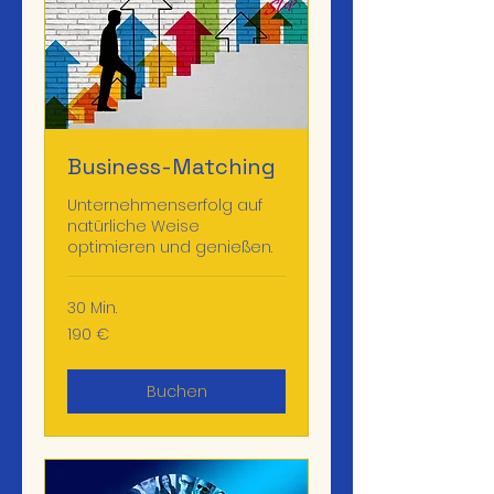
Business-Matching
Unternehmenserfolg auf
natürliche Weise
optimieren und genießen.
30 Min.
190
190 €
Euro
Buchen